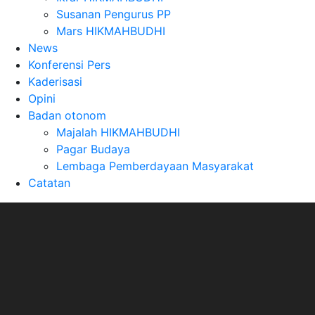
Susanan Pengurus PP
Mars HIKMAHBUDHI
News
Konferensi Pers
Kaderisasi
Opini
Badan otonom
Majalah HIKMAHBUDHI
Pagar Budaya
Lembaga Pemberdayaan Masyarakat
Catatan