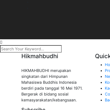
Hikmahbudhi
Quick
H
HIKMAHBUDHI merupakan
Pro
singkatan dari Himpunan
Ne
Mahasiswa Buddhis Indonesia
Ko
berdiri pada tanggal 16 Mei 1971.
Ka
Bergerak di bidang sosial
Co
kemasyarakatan/kebangsaan.
Ba
Subscribe