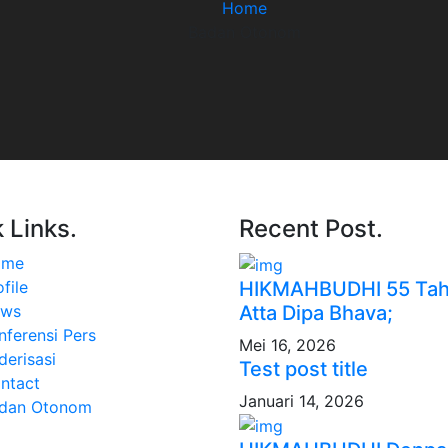
Home
Badan Otonom
 Links.
Recent Post.
ome
HIKMAHBUDHI 55 Tah
file
Atta Dipa Bhava;
ws
nferensi Pers
Mei 16, 2026
derisasi
Test post title
ntact
Januari 14, 2026
dan Otonom