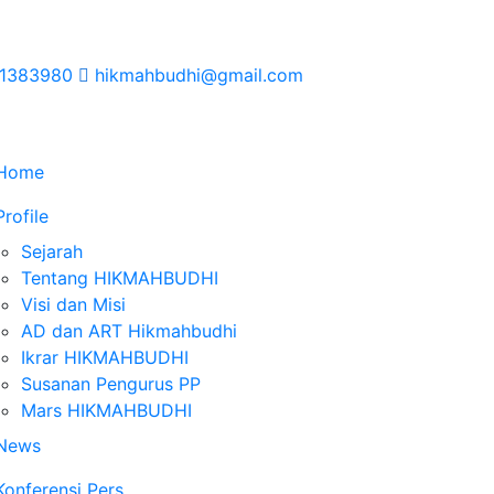
1383980
hikmahbudhi@gmail.com
Home
Profile
Sejarah
Tentang HIKMAHBUDHI
Visi dan Misi
AD dan ART Hikmahbudhi
Ikrar HIKMAHBUDHI
Susanan Pengurus PP
Mars HIKMAHBUDHI
News
Konferensi Pers