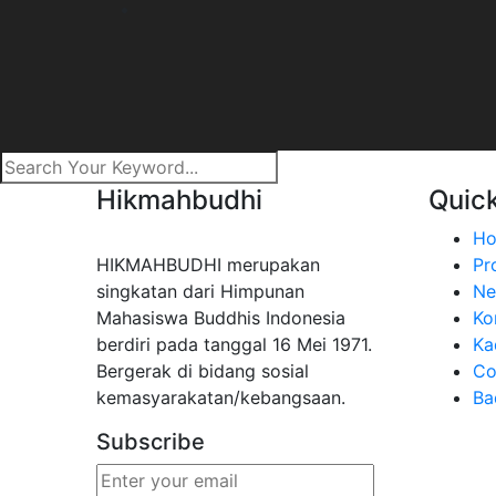
Hikmahbudhi
Quick
H
HIKMAHBUDHI merupakan
Pro
singkatan dari Himpunan
Ne
Mahasiswa Buddhis Indonesia
Ko
berdiri pada tanggal 16 Mei 1971.
Ka
Bergerak di bidang sosial
Co
kemasyarakatan/kebangsaan.
Ba
Subscribe