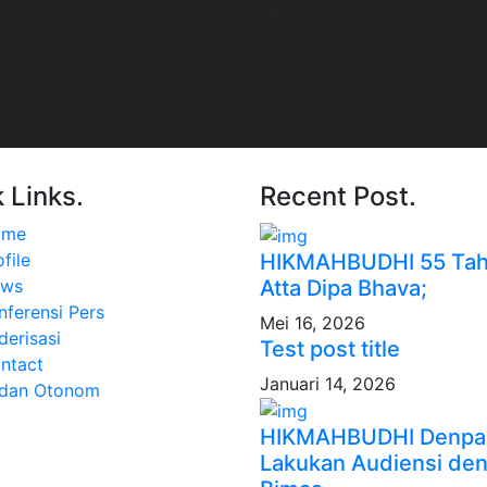
Profile
 Links.
Recent Post.
ome
HIKMAHBUDHI 55 Tah
file
Atta Dipa Bhava;
ws
nferensi Pers
Mei 16, 2026
derisasi
Test post title
ntact
Januari 14, 2026
dan Otonom
HIKMAHBUDHI Denpa
Lakukan Audiensi de