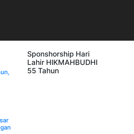
Sponshorship Hari
Lahir HIKMAHBUDHI
55 Tahun
un,
sar
ngan