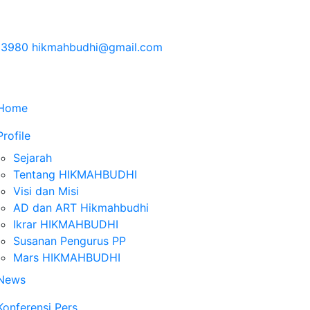
83980
hikmahbudhi@gmail.com
Home
Profile
Sejarah
Tentang HIKMAHBUDHI
Visi dan Misi
AD dan ART Hikmahbudhi
Ikrar HIKMAHBUDHI
Susanan Pengurus PP
Mars HIKMAHBUDHI
News
Konferensi Pers