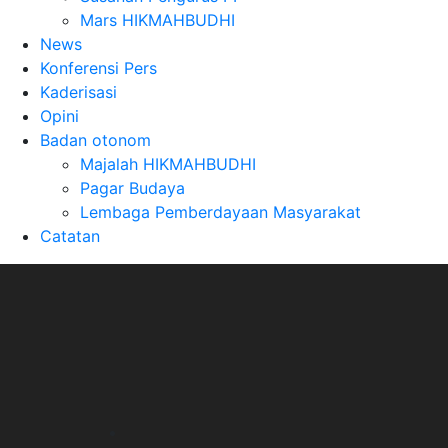
Mars HIKMAHBUDHI
News
Konferensi Pers
Kaderisasi
Opini
Badan otonom
Majalah HIKMAHBUDHI
Pagar Budaya
Lembaga Pemberdayaan Masyarakat
Catatan