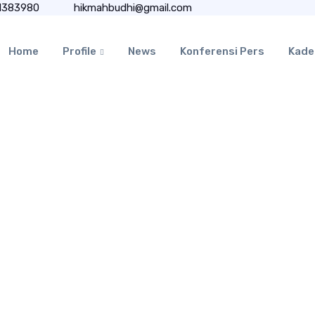
1383980
hikmahbudhi@gmail.com
Home
Profile
News
Konferensi Pers
Kade