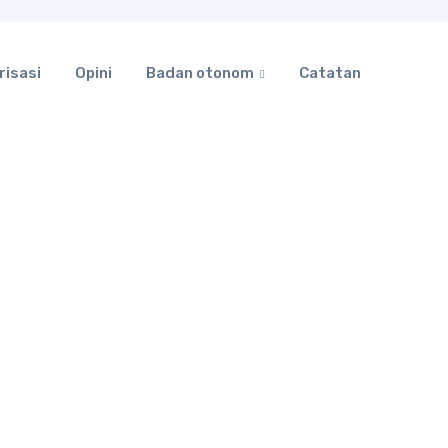
risasi
Opini
Badan otonom
Catatan