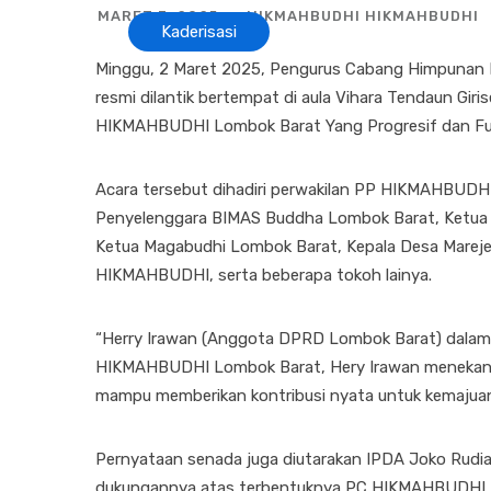
MARET 3, 2025
HIKMAHBUDHI HIKMAHBUDHI
Kaderisasi
Minggu, 2 Maret 2025, Pengurus Cabang Himpunan
resmi dilantik bertempat di aula Vihara Tendaun Gi
HIKMAHBUDHI Lombok Barat Yang Progresif dan Fut
Acara tersebut dihadiri perwakilan PP HIKMAHBUD
Penyelenggara BIMAS Buddha Lombok Barat, Ketua
Ketua Magabudhi Lombok Barat, Kepala Desa Mareje T
HIKMAHBUDHI, serta beberapa tokoh lainya.
“Herry Irawan (Anggota DPRD Lombok Barat) dalam
HIKMAHBUDHI Lombok Barat, Hery Irawan menekanka
mampu memberikan kontribusi nyata untuk kemajua
Pernyataan senada juga diutarakan IPDA Joko Rudi
dukungannya atas terbentuknya PC HIKMAHBUDHI L