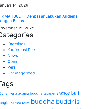
anuari 14, 2026
IKMAHBUDHI Denpasar Lakukan Audiensi
engan Bimas
ovember 15, 2025
Categories
Kaderisasi
Konferensi Pers
News
Opini
Pers
Uncategorized
Tags
bali
00harikerja
agama buddha
BAKSOS
bagitakjil
buddha
buddhis
angka
belitung
berita