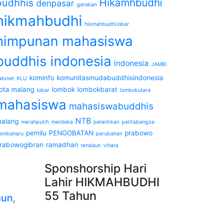
budhhis
Hikamhbudhi
denpasar
gerakan
hikmahbudhi
hikmahbudhilobar
himpunan mahasiswa
buddhis indonesia
indonesia
JAMBI
kominfo
komunitasmudabuddhisindonesia
abinet
KLU
ota malang
lombok
lombokbarat
lobar
lombokutara
mahasiswa
mahasiswabuddhis
NTB
alang
merahputih
merdeka
pelantikan
pelitabangsa
pemilu
PENGOBATAN
prabowo
embaharu
perubahan
rabowogibran
ramadhan
tendaun
vihara
Sponshorship Hari
Lahir HIKMAHBUDHI
55 Tahun
un,