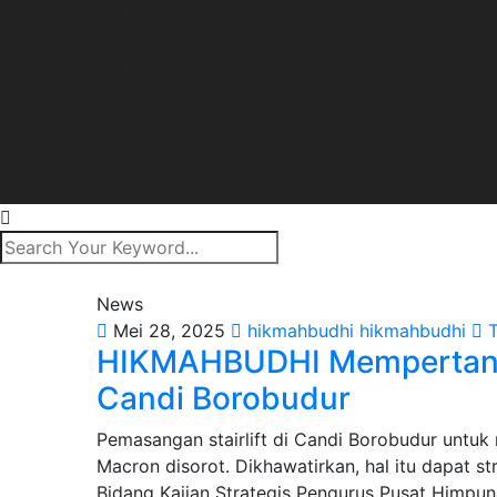
News
Mei 28, 2025
hikmahbudhi hikmahbudhi
T
HIKMAHBUDHI Mempertanya
Candi Borobudur
Pemasangan stairlift di Candi Borobudur unt
Macron disorot. Dikhawatirkan, hal itu dapat s
Bidang Kajian Strategis Pengurus Pusat Himpu