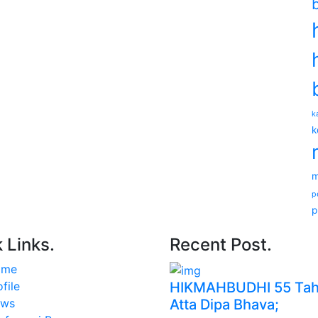
k
k
m
p
p
 Links.
Recent Post.
ome
HIKMAHBUDHI 55 Tah
file
Atta Dipa Bhava;
ws