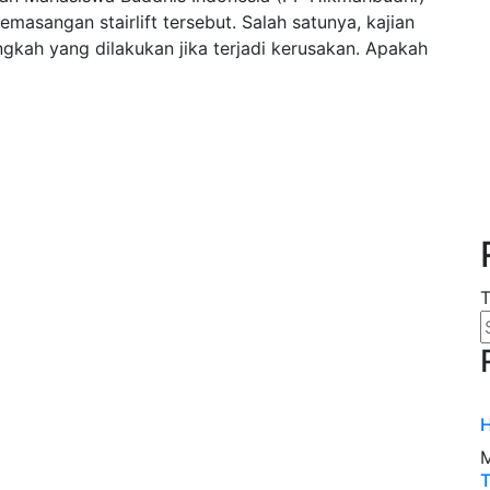
asangan stairlift tersebut. Salah satunya, kajian
ngkah yang dilakukan jika terjadi kerusakan. Apakah
T
H
M
T