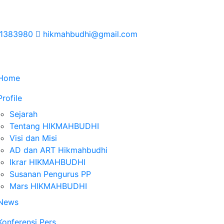
1383980
hikmahbudhi@gmail.com
Home
Profile
Sejarah
Tentang HIKMAHBUDHI
Visi dan Misi
AD dan ART Hikmahbudhi
Ikrar HIKMAHBUDHI
Susanan Pengurus PP
Mars HIKMAHBUDHI
News
Konferensi Pers