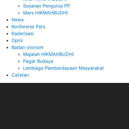
Susanan Pengurus PP
Mars HIKMAHBUDHI
News
Konferensi Pers
Kaderisasi
Opini
Badan otonom
Majalah HIKMAHBUDHI
Pagar Budaya
Lembaga Pemberdayaan Masyarakat
Catatan