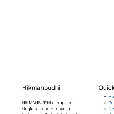
Hikmahbudhi
Quick
H
HIKMAHBUDHI merupakan
Pro
singkatan dari Himpunan
Ne