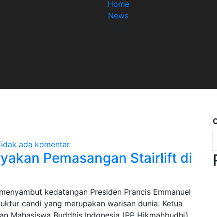
Home
News
magelang
C
idak ada komentar
kan Pemasangan Stairlift di
uk menyambut kedatangan Presiden Prancis Emmanuel
truktur candi yang merupakan warisan dunia. Ketua
nan Mahasiswa Buddhis Indonesia (PP Hikmahbudhi)