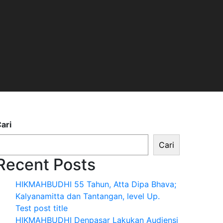
ari
Cari
Recent Posts
HIKMAHBUDHI 55 Tahun, Atta Dipa Bhava;
Kalyanamitta dan Tantangan, level Up.
Test post title
HIKMAHBUDHI Denpasar Lakukan Audiensi